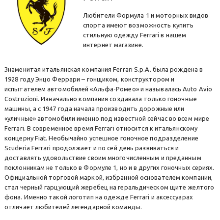
Любители Формула 1 и моторных видов
спорта имеют возможность купить
стильную одежду Ferrari в нашем
интернет магазине.
Знаменитая итальянская компания Ferrari S.p.A. была рождена в
1928 году Энцо Феррари – гонщиком, конструктором и
испытателем автомобилей «Альфа-Ромео» и называлась Auto Avio
Costruzioni. Изначально компания создавала только гоночные
машины, а с 1947 года начала производить дорожные или
«уличные» автомобили именно под известной сейчас во всем мире
Ferrari. В современное время Ferrari относится к итальянскому
концерну Fiat. Необычайно успешное гоночное подразделение
Scuderia Ferrari продолжает и по сей день развиваться и
доставлять удовольствие своим многочисленным и преданным
поклонникам не только в Формуле 1, но и в других гоночных сериях.
Официальной торговой маркой, избранной основателем компании,
стал черный гарцующий жеребец на геральдическом щите желтого
фона. Именно такой логотип на одежде Ferrari и аксессуарах
отличает любителей легендарной команды.