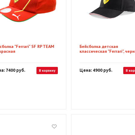
сболка "Ferrari" SF RP TEAM
Бейсболка детская
 красная
классическая "Ferrari", чер
а: 7400
руб.
Цена: 4900
руб.
В корзину
В кор