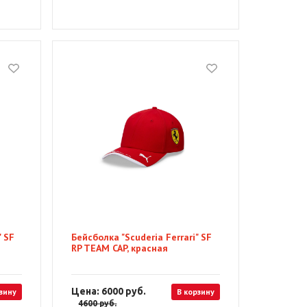
" SF
Бейсболка "Scuderia Ferrari" SF
RP TEAM CAP, красная
Цена: 6000
руб.
зину
В корзину
4600
руб.