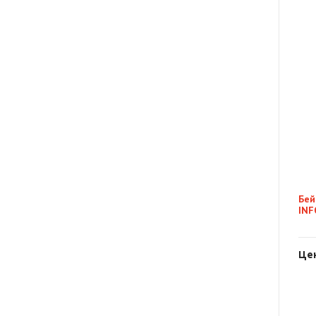
Бей
INF
Цен