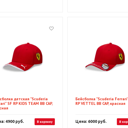
сболка детская "Scuderia
Бейсболка "Scuderia Ferrari
rari" SF RP KIDS TEAM BB CAP,
RP VETTEL BB CAP, красная
сная
а: 4900
руб.
Цена: 6000
руб.
В корзину
В кор