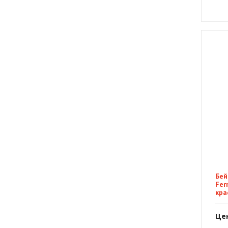
Бей
Fer
кра
Цен