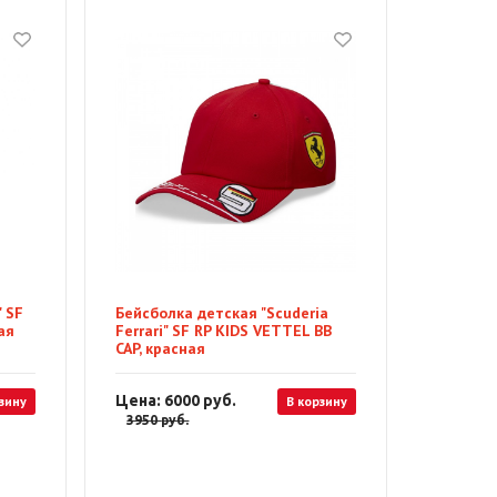
" SF
Бейсболка детская "Scuderia
ая
Ferrari" SF RP KIDS VETTEL BB
CAP, красная
Цена: 6000
руб.
зину
В корзину
3950
руб.